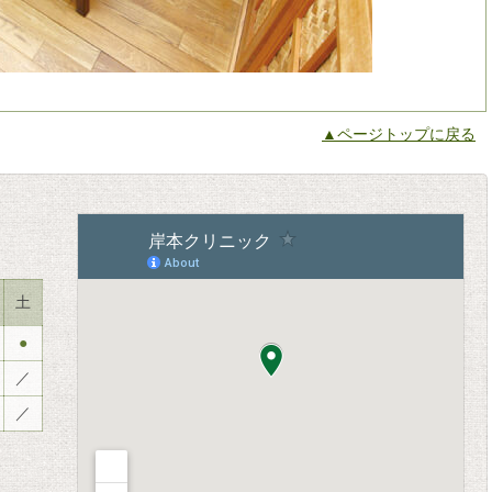
▲ページトップに戻る
土
●
／
／