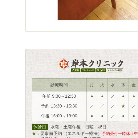
診療時間
月
火
水
木
金
午前 9:30～12:30
●
●
／
●
●
予約 13:30～15:30
／
／
／
★
／
午後 16:00～19:00
●
●
／
●
●
休診日
水曜
・土曜午後・日曜・祝日
★
：要事前予約
（エネルギー療法）
予約受付一時休止中