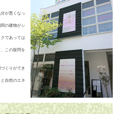
気分が悪くなっ
機関の建物がシ
ックであっては
て、この疑問を
間づくりができ
さと自然のエネ