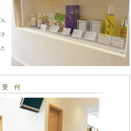
ぎん
ださ
れた
受 付